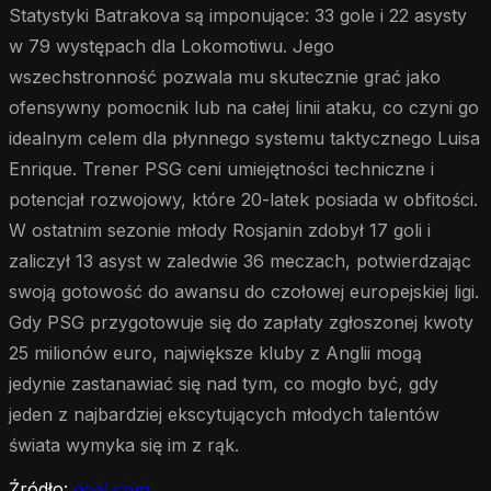
Statystyki Batrakova są imponujące: 33 gole i 22 asysty
w 79 występach dla Lokomotiwu. Jego
wszechstronność pozwala mu skutecznie grać jako
ofensywny pomocnik lub na całej linii ataku, co czyni go
idealnym celem dla płynnego systemu taktycznego Luisa
Enrique. Trener PSG ceni umiejętności techniczne i
potencjał rozwojowy, które 20-latek posiada w obfitości.
W ostatnim sezonie młody Rosjanin zdobył 17 goli i
zaliczył 13 asyst w zaledwie 36 meczach, potwierdzając
swoją gotowość do awansu do czołowej europejskiej ligi.
Gdy PSG przygotowuje się do zapłaty zgłoszonej kwoty
25 milionów euro, największe kluby z Anglii mogą
jedynie zastanawiać się nad tym, co mogło być, gdy
jeden z najbardziej ekscytujących młodych talentów
świata wymyka się im z rąk.
Źródło:
goal.com