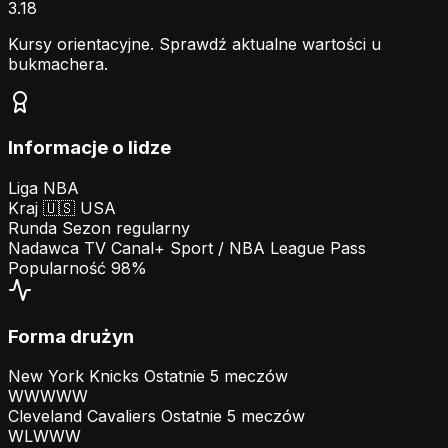
3.18
Kursy orientacyjne. Sprawdź aktualne wartości u
bukmachera.
Informacje o lidze
Liga
NBA
Kraj
🇺🇸
USA
Runda
Sezon regularny
Nadawca TV
Canal+ Sport / NBA League Pass
Popularność
98%
Forma drużyn
New York Knicks
Ostatnie 5 meczów
W
W
W
W
W
Cleveland Cavaliers
Ostatnie 5 meczów
W
L
W
W
W