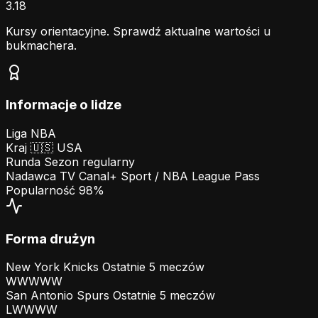
3.18
Kursy orientacyjne. Sprawdź aktualne wartości u
bukmachera.
Informacje o lidze
Liga
NBA
Kraj
🇺🇸
USA
Runda
Sezon regularny
Nadawca TV
Canal+ Sport / NBA League Pass
Popularność
98%
Forma drużyn
New York Knicks
Ostatnie 5 meczów
W
W
W
W
W
San Antonio Spurs
Ostatnie 5 meczów
L
W
W
W
W