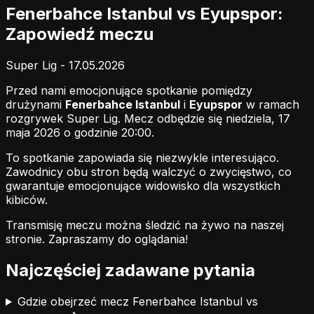
Fenerbahce Istanbul vs Eyupspor:
Zapowiedź meczu
Super Lig - 17.05.2026
Przed nami emocjonujące spotkanie pomiędzy
drużynami
Fenerbahce Istanbul
i
Eyupspor
w ramach
rozgrywek Super Lig. Mecz odbędzie się niedziela, 17
maja 2026 o godzinie 20:00.
To spotkanie zapowiada się niezwykle interesująco.
Zawodnicy obu stron będą walczyć o zwycięstwo, co
gwarantuje emocjonujące widowisko dla wszystkich
kibiców.
Transmisję meczu można śledzić na żywo na naszej
stronie.
Zapraszamy do oglądania!
Najczęściej zadawane pytania
Gdzie obejrzeć mecz Fenerbahce Istanbul vs