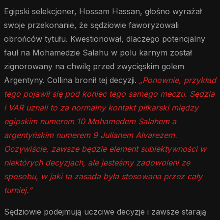
Egipski selekcjoner, Hossam Hassan, głośno wyrażał
swoje przekonanie, że sędziowie faworyzowali
obrońców tytułu. Kwestionował, dlaczego potencjalny
faul na Mohamedzie Salahu w polu karnym został
zignorowany na chwilę przed zwycięskim golem
Argentyny. Collina bronił tej decyzji.
„Ponownie, przykład
tego pojawił się pod koniec tego samego meczu. Sędzia
i VAR uznali to za normalny kontakt piłkarski między
egipskim numerem 10 Mohamedem Salahem a
argentyńskim numerem 9 Julianem Alvarezem.
Oczywiście, zawsze będzie element subiektywności w
niektórych decyzjach, ale jesteśmy zadowoleni ze
sposobu, w jaki ta zasada była stosowana przez cały
turniej.”
Sędziowie podejmują uczciwe decyzje i zawsze starają