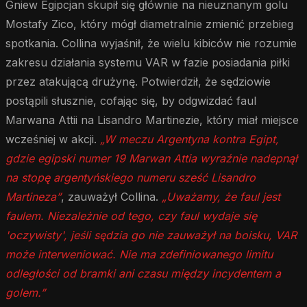
Gniew Egipcjan skupił się głównie na nieuznanym golu
Mostafy Zico, który mógł diametralnie zmienić przebieg
spotkania. Collina wyjaśnił, że wielu kibiców nie rozumie
zakresu działania systemu VAR w fazie posiadania piłki
przez atakującą drużynę. Potwierdził, że sędziowie
postąpili słusznie, cofając się, by odgwizdać faul
Marwana Attii na Lisandro Martinezie, który miał miejsce
wcześniej w akcji.
„W meczu Argentyna kontra Egipt,
gdzie egipski numer 19 Marwan Attia wyraźnie nadepnął
na stopę argentyńskiego numeru sześć Lisandro
Martineza”
, zauważył Collina.
„Uważamy, że faul jest
faulem. Niezależnie od tego, czy faul wydaje się
'oczywisty', jeśli sędzia go nie zauważył na boisku, VAR
może interweniować. Nie ma zdefiniowanego limitu
odległości od bramki ani czasu między incydentem a
golem.”