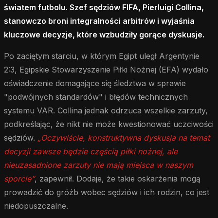
światem futbolu. Szef sędziów FIFA, Pierluigi Collina,
stanowczo broni integralności arbitrów i wyjaśnia
kluczowe decyzje, które wzbudziły gorące dyskusje.
Po zaciętym starciu, w którym Egipt uległ Argentynie
2:3, Egipskie Stowarzyszenie Piłki Nożnej (EFA) wydało
oświadczenie domagające się śledztwa w sprawie
"podwójnych standardów" i błędów technicznych
systemu VAR. Collina jednak odrzuca wszelkie zarzuty,
podkreślając, że nikt nie może kwestionować uczciwości
sędziów.
„Oczywiście, konstruktywna dyskusja na temat
decyzji zawsze będzie częścią piłki nożnej, ale
nieuzasadnione zarzuty nie mają miejsca w naszym
sporcie”
, zapewnił. Dodaje, że takie oskarżenia mogą
prowadzić do gróźb wobec sędziów i ich rodzin, co jest
niedopuszczalne.