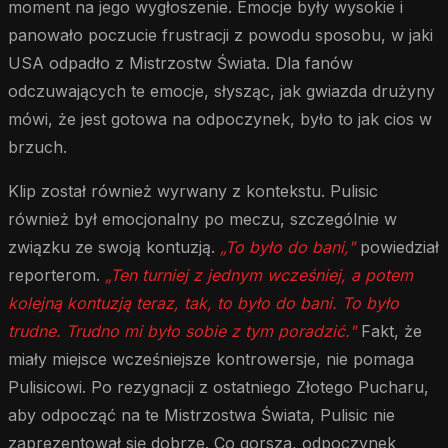
moment na jego wygłoszenie. Emocje były wysokie i
panowało poczucie frustracji z powodu sposobu, w jaki
USA odpadło z Mistrzostw Świata. Dla fanów
odczuwających te emocje, słysząc, jak gwiazda drużyny
mówi, że jest gotowa na odpoczynek, było to jak cios w
brzuch.
Klip został również wyrwany z kontekstu. Pulisic
również był emocjonalny po meczu, szczególnie w
związku ze swoją kontuzją.
„To było do bani,"
powiedział
reporterom.
„Ten turniej z jednym wcześniej, a potem
kolejną kontuzją teraz, tak, to było do bani. To było
trudne. Trudno mi było sobie z tym poradzić."
Fakt, że
miały miejsce wcześniejsze kontrowersje, nie pomaga
Pulisicowi. Po rezygnacji z ostatniego Złotego Pucharu,
aby odpocząć na te Mistrzostwa Świata, Pulisic nie
zaprezentował się dobrze. Co gorsza, odpoczynek