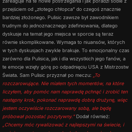
zareaguje na te nowe postrzegania i jak poradzi sobie z
przejściem od „złotego chłopca” do czegoś znacznie
bardziej złożonego. Pulisic zawsze był zawodnikiem
trudnym do jednoznacznego zdefiniowania, dlatego
dyskusje na temat jego miejsca w sporcie są teraz
równie skomplikowane. Wymaga to niuansów, których
w tych dyskusjach zwykle brakuje. To emocjonalny czas
zarówno dla Pulisica, jak i dla wszystkich jego fanów, a
te emocje wzięły górę po odpadnięciu USA z Mistrzostw
Świata. Sam Pulisic przyznał po meczu:
„To
rozczarowujące. Nie miałem tych momentów, na które
liczyłem, aby pomóc nam naprawdę pchnąć i zrobić ten
następny krok, pokonać naprawdę dobrą drużynę, więc
jestem oczywiście rozczarowany sobą, ale będę
próbował pozostać pozytywny."
Dodał również:
„Chcemy móc rywalizować z najlepszymi na świecie, i