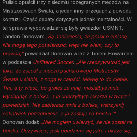
Pulisic opuścił trzy z siedmiu rozegranych meczów na
Mistrzostwach Świata, a jeden inny przegapił z powodu
kontuzji. Część debaty dotyczyła jednak mentalności. W
tej sprawie wypowiedział się były gwiazdor USMNT,
Landon Donovan:
„Są doniesienia, że prosił o zmianę.
Nie mogę tego potwierdzić, więc nie wiem, czy to
prawda,"
powiedział Donovan wraz z Timem Howardem
w podcaście
Unfiltered Soccer
.
„Ale rzeczywistość jest
taka, że zszedł z meczu pucharowego Mistrzostw
Świata u siebie, z nogą w całości. Mówię to do ciebie,
Tim, a ty wiesz, bo grałeś ze mną, musiałbyś mnie
wyciągnąć z boiska, a ja uderzyłbym lekarza w twarz i
powiedział: 'Nie zabierasz mnie z boiska, wstrzyknij
cokolwiek potrzebujesz, a ja zostaję na boisku'."
Donovan dodał:
„Nie mogłem uwierzyć, że nie został na
boisku. Oczywiście, jeśli obudzimy się jutro i okaże się,