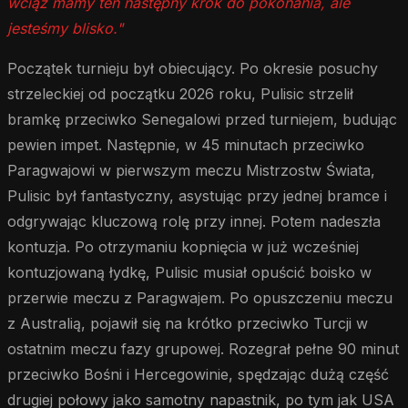
wciąż mamy ten następny krok do pokonania, ale
jesteśmy blisko."
Początek turnieju był obiecujący. Po okresie posuchy
strzeleckiej od początku 2026 roku, Pulisic strzelił
bramkę przeciwko Senegalowi przed turniejem, budując
pewien impet. Następnie, w 45 minutach przeciwko
Paragwajowi w pierwszym meczu Mistrzostw Świata,
Pulisic był fantastyczny, asystując przy jednej bramce i
odgrywając kluczową rolę przy innej. Potem nadeszła
kontuzja. Po otrzymaniu kopnięcia w już wcześniej
kontuzjowaną łydkę, Pulisic musiał opuścić boisko w
przerwie meczu z Paragwajem. Po opuszczeniu meczu
z Australią, pojawił się na krótko przeciwko Turcji w
ostatnim meczu fazy grupowej. Rozegrał pełne 90 minut
przeciwko Bośni i Hercegowinie, spędzając dużą część
drugiej połowy jako samotny napastnik, po tym jak USA