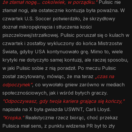
że złamał nogę… cokolwiek, w porządku."
Pulisic nie
złamał nogi, ale ostatecznie kontuzja była poważna. W
czwartek U.S. Soccer potwierdziło, że skrzydłowy
doznał mikropęknięcia i stłuczenia kości
piszczelowej/strzałkowej. Pulisic poruszał się o kulach w
czwartek i zostałby wykluczony do końca Mistrzostw
Świata, gdyby USA kontynuowało grę. Mimo to, wiele
krytyki nie dotyczyło samej kontuzji, ale raczej sposobu,
w jaki Pulisic sobie z nią poradził. Po meczu Pulisic
został zacytowany, mówiąc, że ma teraz
„czas na
odpoczynek"
, co wywołało gniew zarówno w mediach
społecznościowych, jak i wśród byłych graczy.
"Odpoczywasz, gdy twoja kariera grająca się kończy,"
napisała na X była gwiazda USWNT, Carli Lloyd.
"Kropka."
Realistycznie rzecz biorąc, choć przekaz
Pulisica miał sens, z punktu widzenia PR był to zły