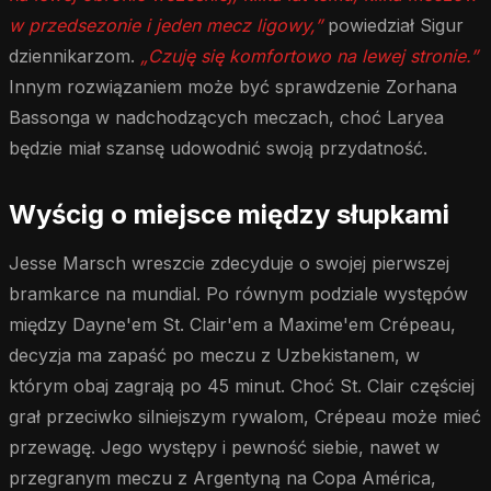
w przedsezonie i jeden mecz ligowy,”
powiedział Sigur
dziennikarzom.
„Czuję się komfortowo na lewej stronie.”
Innym rozwiązaniem może być sprawdzenie Zorhana
Bassonga w nadchodzących meczach, choć Laryea
będzie miał szansę udowodnić swoją przydatność.
Wyścig o miejsce między słupkami
Jesse Marsch wreszcie zdecyduje o swojej pierwszej
bramkarce na mundial. Po równym podziale występów
między Dayne'em St. Clair'em a Maxime'em Crépeau,
decyzja ma zapaść po meczu z Uzbekistanem, w
którym obaj zagrają po 45 minut. Choć St. Clair częściej
grał przeciwko silniejszym rywalom, Crépeau może mieć
przewagę. Jego występy i pewność siebie, nawet w
przegranym meczu z Argentyną na Copa América,