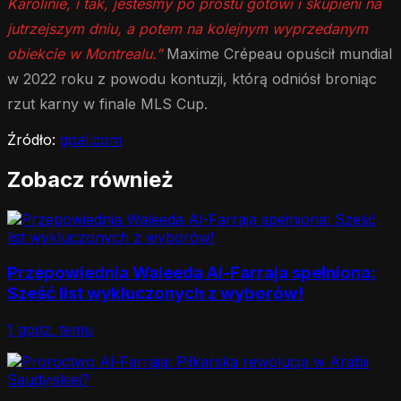
Karolinie, i tak, jesteśmy po prostu gotowi i skupieni na
jutrzejszym dniu, a potem na kolejnym wyprzedanym
obiekcie w Montrealu.”
Maxime Crépeau opuścił mundial
w 2022 roku z powodu kontuzji, którą odniósł broniąc
rzut karny w finale MLS Cup.
Źródło:
goal.com
Zobacz również
Przepowiednia Waleeda Al-Farraja spełniona:
Sześć list wykluczonych z wyborów!
1 godz. temu