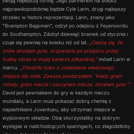
swoją najlepszą formę. Jego partnerem na boisku
najprawdopodobniej będzie Cyle Larin, drugi najlepszy
strzelec w historii reprezentacji. Larin, znany jako
"Brampton Bagsman", odżył po odejściu z Feyenoordu
do Southampton. Zdobył dziewięć bramek od stycznia i
czuje się pewniej na boisku niż od lat.
„Cieszę się, że
znów strzelam gole, oczywiście po przejściu przez
trudny okres w mojej karierze piłkarskiej,”
mówił Larin w
marcu.
„Chodziło tylko o znalezienie właściwego
miejsca dla mnie. Zawsze powtarzałem: 'Kiedy gram
minuty, gram mecze i zaczynam mecze, strzelam gole.'”
David jest pewniakiem do gry w każdym meczu
mundialu, a Larin musi pokazać dobrą chemię z
napastnikiem Juventusu, aby utrzymać miejsce w
wyjściowym składzie. Obaj skorzystaliby na dobrym
występie w nadchodzących sparingach, co złagodziłoby