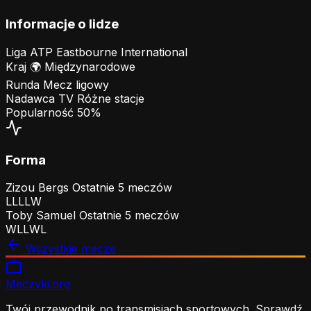
Informacje o lidze
Liga
ATP Eastbourne International
Kraj
🌍
Międzynarodowe
Runda
Mecz ligowy
Nadawca TV
Różne stacje
Popularność
50%
Forma
Zizou Bergs
Ostatnie 5 meczów
L
L
L
L
W
Toby Samuel
Ostatnie 5 meczów
W
L
L
W
L
Wszystkie mecze
Meczyki
.org
Twój przewodnik po transmisjach sportowych. Sprawdź