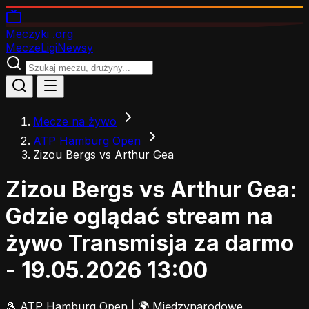
Meczyki
.org
Mecze
Ligi
Newsy
Mecze na żywo
ATP Hamburg Open
Zizou Bergs vs Arthur Gea
Zizou Bergs vs Arthur Gea:
Gdzie oglądać stream na
żywo
Transmisja za darmo
- 19.05.2026 13:00
🎾
ATP Hamburg Open
|
🌍 Międzynarodowe