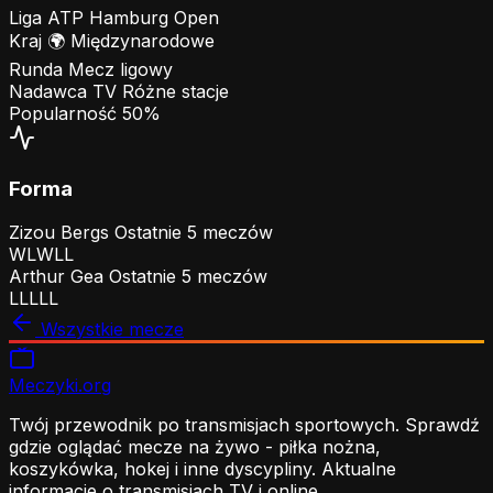
Liga
ATP Hamburg Open
Kraj
🌍
Międzynarodowe
Runda
Mecz ligowy
Nadawca TV
Różne stacje
Popularność
50%
Forma
Zizou Bergs
Ostatnie 5 meczów
W
L
W
L
L
Arthur Gea
Ostatnie 5 meczów
L
L
L
L
L
Wszystkie mecze
Meczyki
.org
Twój przewodnik po transmisjach sportowych. Sprawdź
gdzie oglądać mecze na żywo - piłka nożna,
koszykówka, hokej i inne dyscypliny. Aktualne
informacje o transmisjach TV i online.