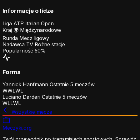
Informacje o lidze
Liga
ATP Italian Open
Kraj
🌍
Międzynarodowe
Runda
Mecz ligowy
Nadawca TV
Różne stacje
Popularność
50%
Forma
Yannick Hanfmann
Ostatnie 5 meczów
W
W
L
W
L
Luciano Darderi
Ostatnie 5 meczów
W
L
L
W
L
Wszystkie mecze
Meczyki
.org
Twój przewodnik po transmisjach sportowych. Sprawdź