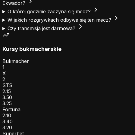
Ekwador?
O której godzinie zaczyna się mecz?
W jakich rozgrywkach odbywa się ten mecz?
Czy transmisja jest darmowa?
Kursy bukmacherskie
Bukmacher
1
X
2
STS
2.15
3.50
3.25
Fortuna
2.10
3.40
3.20
Superbet