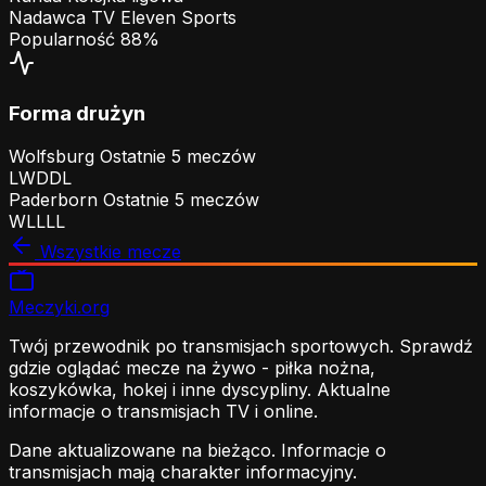
Nadawca TV
Eleven Sports
Popularność
88%
Forma drużyn
Wolfsburg
Ostatnie 5 meczów
L
W
D
D
L
Paderborn
Ostatnie 5 meczów
W
L
L
L
L
Wszystkie mecze
Meczyki
.org
Twój przewodnik po transmisjach sportowych. Sprawdź
gdzie oglądać mecze na żywo - piłka nożna,
koszykówka, hokej i inne dyscypliny. Aktualne
informacje o transmisjach TV i online.
Dane aktualizowane na bieżąco. Informacje o
transmisjach mają charakter informacyjny.