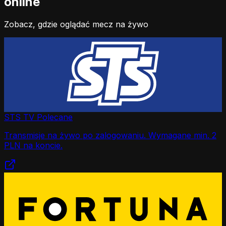
online
Zobacz, gdzie oglądać mecz na żywo
STS TV
Polecane
Transmisje na żywo po zalogowaniu. Wymagane min. 2
PLN na koncie.