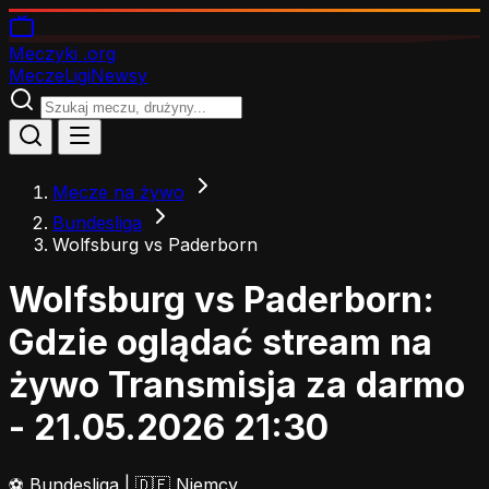
Meczyki
.org
Mecze
Ligi
Newsy
Mecze na żywo
Bundesliga
Wolfsburg vs Paderborn
Wolfsburg vs Paderborn:
Gdzie oglądać stream na
żywo
Transmisja za darmo
- 21.05.2026 21:30
⚽
Bundesliga
|
🇩🇪 Niemcy