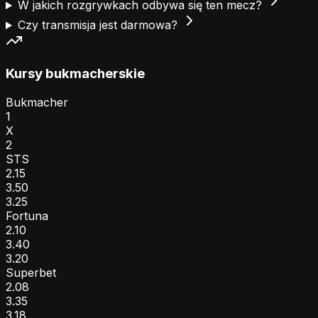
W jakich rozgrywkach odbywa się ten mecz?
Czy transmisja jest darmowa?
Kursy bukmacherskie
Bukmacher
1
X
2
STS
2.15
3.50
3.25
Fortuna
2.10
3.40
3.20
Superbet
2.08
3.35
3.18