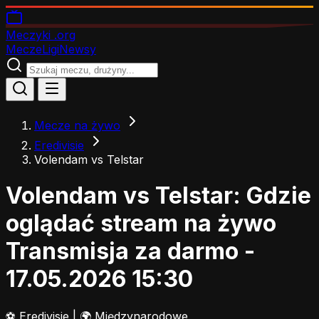
Meczyki
.org
Mecze
Ligi
Newsy
Mecze na żywo
Eredivisie
Volendam vs Telstar
Volendam vs Telstar: Gdzie
oglądać stream na żywo
Transmisja za darmo -
17.05.2026 15:30
⚽
Eredivisie
|
🌍 Międzynarodowe