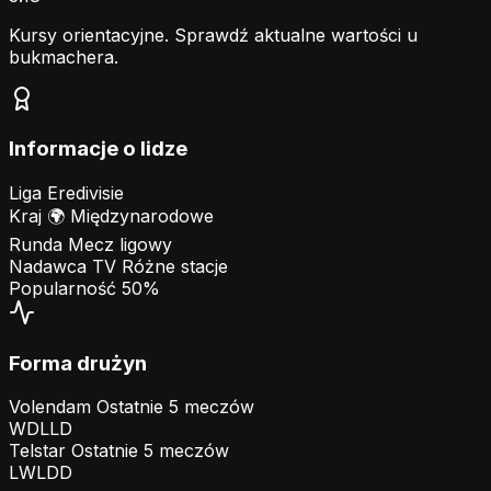
Kursy orientacyjne. Sprawdź aktualne wartości u
bukmachera.
Informacje o lidze
Liga
Eredivisie
Kraj
🌍
Międzynarodowe
Runda
Mecz ligowy
Nadawca TV
Różne stacje
Popularność
50%
Forma drużyn
Volendam
Ostatnie 5 meczów
W
D
L
L
D
Telstar
Ostatnie 5 meczów
L
W
L
D
D