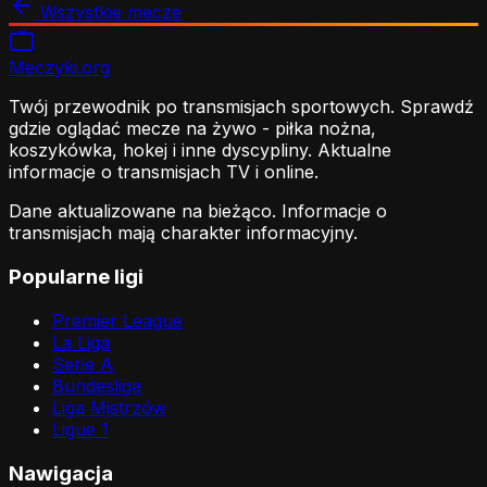
Wszystkie mecze
Meczyki
.org
Twój przewodnik po transmisjach sportowych. Sprawdź
gdzie oglądać mecze na żywo - piłka nożna,
koszykówka, hokej i inne dyscypliny. Aktualne
informacje o transmisjach TV i online.
Dane aktualizowane na bieżąco. Informacje o
transmisjach mają charakter informacyjny.
Popularne ligi
Premier League
La Liga
Serie A
Bundesliga
Liga Mistrzów
Ligue 1
Nawigacja