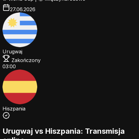
27.06.2026
Urugwaj
Zakończony
03:00
Hiszpania
Urugwaj vs Hiszpania: Transmisja