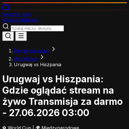
Meczyki
.org
Mecze
Ligi
Newsy
Mecze na żywo
World Cup
Urugwaj vs Hiszpania
Urugwaj vs Hiszpania:
Gdzie oglądać stream na
żywo
Transmisja za darmo
- 27.06.2026 03:00
⚽
World Cup
|
🌍 Międzynarodowe