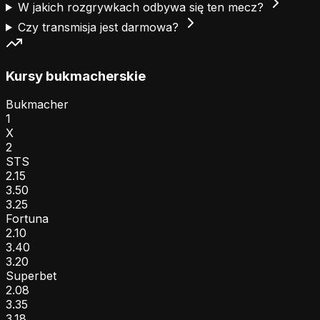
W jakich rozgrywkach odbywa się ten mecz?
Czy transmisja jest darmowa?
Kursy bukmacherskie
Bukmacher
1
X
2
STS
2.15
3.50
3.25
Fortuna
2.10
3.40
3.20
Superbet
2.08
3.35
3.18