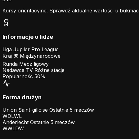
Kursy orientacyjne. Sprawdź aktualne wartości u bukmac
Informacje o lidze
Liga
Jupiler Pro League
Kraj
🌍
Międzynarodowe
Runda
Mecz ligowy
Nadawca TV
Różne stacje
Popularność
50%
Forma drużyn
Union Saint-gilloise
Ostatnie 5 meczów
W
D
L
W
L
Anderlecht
Ostatnie 5 meczów
W
W
L
D
W