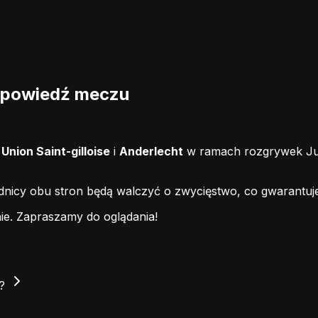
Zapowiedź meczu
i
Union Saint-gilloise
i
Anderlecht
w ramach rozgrywek Jupi
odnicy obu stron będą walczyć o zwycięstwo, co gwarantuj
ie.
Zapraszamy do oglądania!
t?