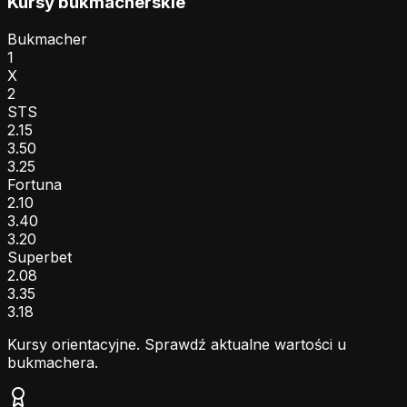
Kursy bukmacherskie
Bukmacher
1
X
2
STS
2.15
3.50
3.25
Fortuna
2.10
3.40
3.20
Superbet
2.08
3.35
3.18
Kursy orientacyjne. Sprawdź aktualne wartości u
bukmachera.