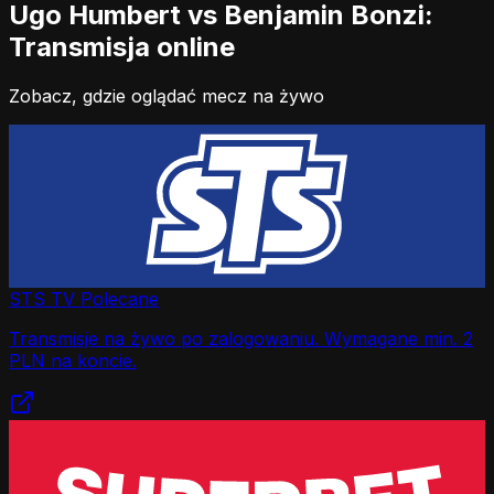
Ugo Humbert vs Benjamin Bonzi:
Transmisja online
Zobacz, gdzie oglądać mecz na żywo
STS TV
Polecane
Transmisje na żywo po zalogowaniu. Wymagane min. 2
PLN na koncie.