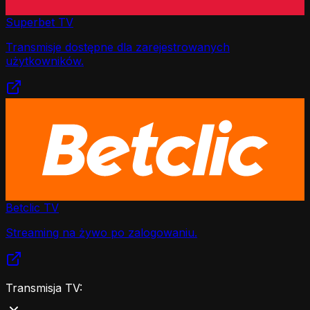
Superbet TV
Transmisje dostępne dla zarejestrowanych
użytkowników.
Betclic TV
Streaming na żywo po zalogowaniu.
Transmisja TV: