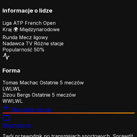
Informacje o lidze
Liga
ATP French Open
Kraj
🌍
Międzynarodowe
Runda
Mecz ligowy
Nadawca TV
Różne stacje
Popularność
50%
Forma
Tomas Machac
Ostatnie 5 meczów
L
W
L
W
L
Zizou Bergs
Ostatnie 5 meczów
W
W
L
W
L
Wszystkie mecze
Meczyki
.org
Twój przewodnik po transmisjach sportowych. Sprawdź