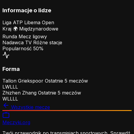
Informacje o lidze
Liga
ATP Libema Open
Kraj
🌍
Międzynarodowe
Runda
Mecz ligowy
Nadawca TV
Różne stacje
Popularność
50%
Forma
Tallon Griekspoor
Ostatnie 5 meczów
L
W
L
L
L
Zhizhen Zhang
Ostatnie 5 meczów
W
L
L
L
L
Wszystkie mecze
Meczyki
.org
Twój przewodnik po transmisjach sportowych. Sprawdź