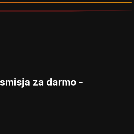
smisja za darmo -