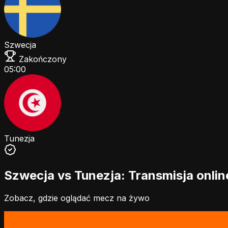
Szwecja
Zakończony
05:00
Tunezja
Szwecja vs Tunezja: Transmisja onlin
Zobacz, gdzie oglądać mecz na żywo