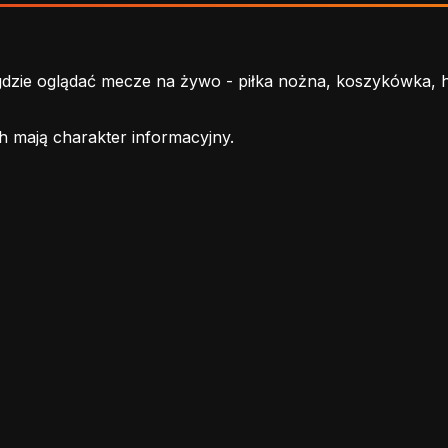
ie oglądać mecze na żywo - piłka nożna, koszykówka, hoke
h mają charakter informacyjny.