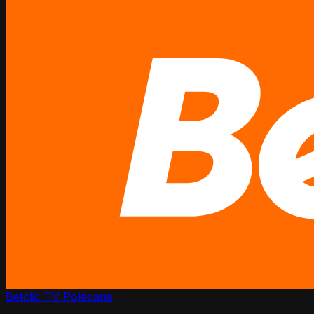
Betclic TV
Polecane