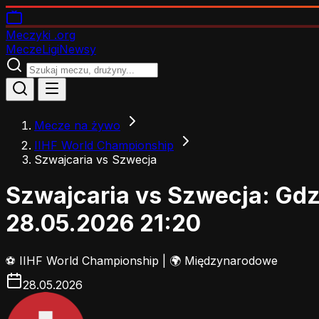
Meczyki
.org
Mecze
Ligi
Newsy
Mecze na żywo
IIHF World Championship
Szwajcaria vs Szwecja
Szwajcaria vs Szwecja: Gd
28.05.2026 21:20
⚽
IIHF World Championship
|
🌍 Międzynarodowe
28.05.2026