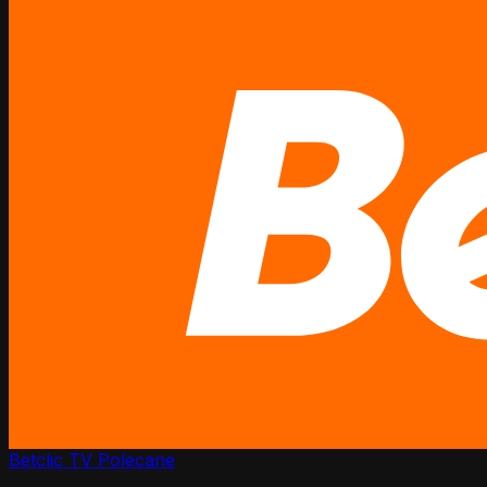
Betclic TV
Polecane