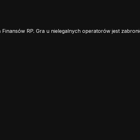
 Finansów RP. Gra u nielegalnych operatorów jest zabroni