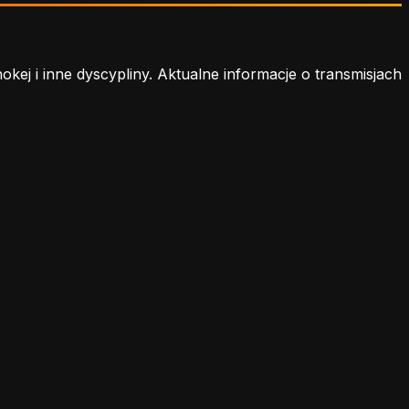
j i inne dyscypliny. Aktualne informacje o transmisjach