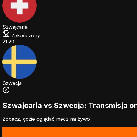
Szwajcaria
Zakończony
21:20
Szwecja
Szwajcaria vs Szwecja: Transmisja on
Zobacz, gdzie oglądać mecz na żywo