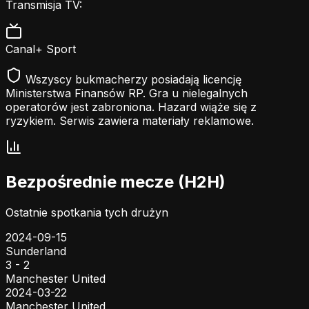
Transmisja TV:
Canal+ Sport
Wszyscy bukmacherzy posiadają licencję
Ministerstwa Finansów RP. Gra u nielegalnych
operatorów jest zabroniona. Hazard wiąże się z
ryzykiem. Serwis zawiera materiały reklamowe.
Bezpośrednie mecze (H2H)
Ostatnie spotkania tych drużyn
2024-09-15
Sunderland
3 - 2
Manchester United
2024-03-22
Manchester United