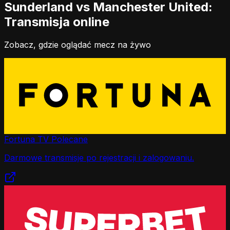
Sunderland vs Manchester United:
Transmisja online
Zobacz, gdzie oglądać mecz na żywo
Fortuna TV
Polecane
Darmowe transmisje po rejestracji i zalogowaniu.