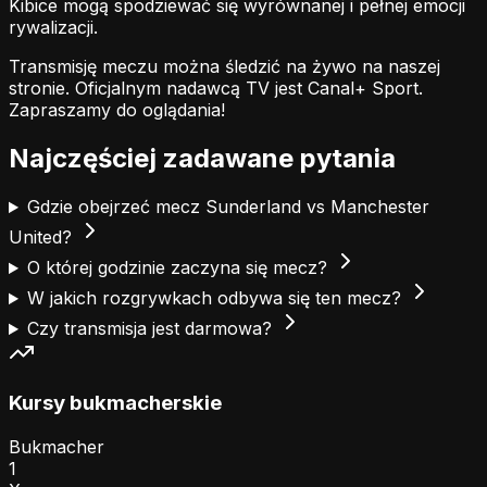
Kibice mogą spodziewać się wyrównanej i pełnej emocji
rywalizacji.
Transmisję meczu można śledzić na żywo na naszej
stronie.
Oficjalnym nadawcą TV jest Canal+ Sport.
Zapraszamy do oglądania!
Najczęściej zadawane pytania
Gdzie obejrzeć mecz Sunderland vs Manchester
United?
O której godzinie zaczyna się mecz?
W jakich rozgrywkach odbywa się ten mecz?
Czy transmisja jest darmowa?
Kursy bukmacherskie
Bukmacher
1