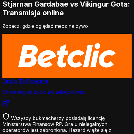
Stjarnan Gardabae vs Vikingur Gota:
Transmisja online
Zobacz, gdzie oglądać mecz na żywo
Betclic TV
Polecane
Streaming na żywo po zalogowaniu.
Wszyscy bukmacherzy posiadają licencję
Ministerstwa Finansów RP. Gra u nielegalnych
operatorów jest zabroniona. Hazard wiąże się z