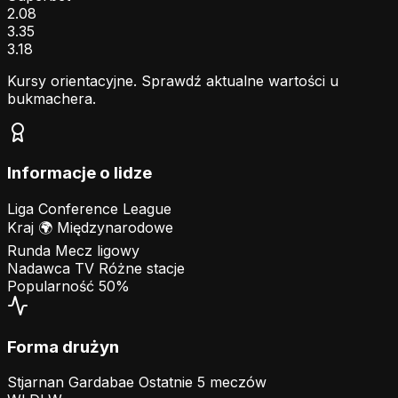
2.08
3.35
3.18
Kursy orientacyjne. Sprawdź aktualne wartości u
bukmachera.
Informacje o lidze
Liga
Conference League
Kraj
🌍
Międzynarodowe
Runda
Mecz ligowy
Nadawca TV
Różne stacje
Popularność
50%
Forma drużyn
Stjarnan Gardabae
Ostatnie 5 meczów