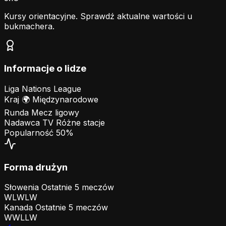
Kursy orientacyjne. Sprawdź aktualne wartości u
bukmachera.
Informacje o lidze
Liga
Nations League
Kraj
🌍
Międzynarodowe
Runda
Mecz ligowy
Nadawca TV
Różne stacje
Popularność
50%
Forma drużyn
Słowenia
Ostatnie 5 meczów
W
L
W
L
W
Kanada
Ostatnie 5 meczów
W
W
L
L
W