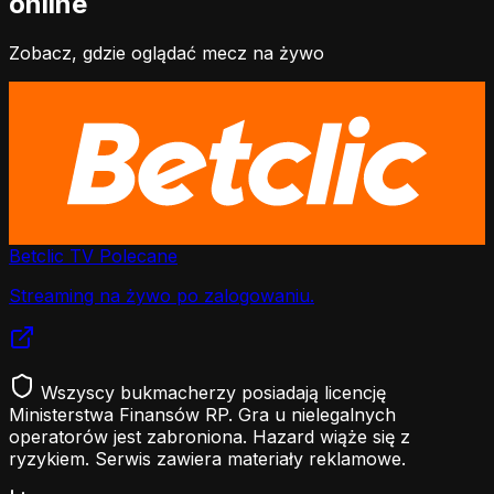
online
Zobacz, gdzie oglądać mecz na żywo
Betclic TV
Polecane
Streaming na żywo po zalogowaniu.
Wszyscy bukmacherzy posiadają licencję
Ministerstwa Finansów RP. Gra u nielegalnych
operatorów jest zabroniona. Hazard wiąże się z
ryzykiem. Serwis zawiera materiały reklamowe.