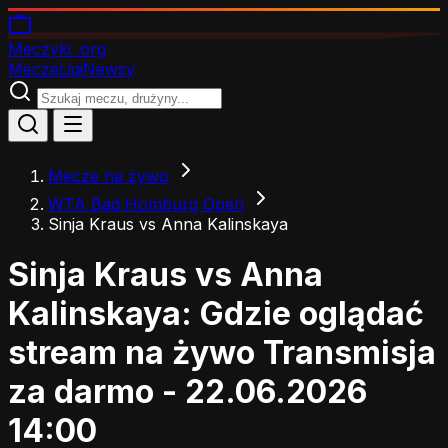
Meczyki
.org
Mecze
Ligi
Newsy
Mecze na żywo
WTA Bad Homburg Open
Sinja Kraus vs Anna Kalinskaya
Sinja Kraus vs Anna
Kalinskaya: Gdzie oglądać
stream na żywo
Transmisja
za darmo - 22.06.2026
14:00