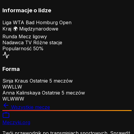
Informacje o lidze
Liga
WTA Bad Homburg Open
Kraj
🌍
Międzynarodowe
Runda
Mecz ligowy
Nadawca TV
Różne stacje
Popularność
50%
Forma
Sinja Kraus
Ostatnie 5 meczów
W
W
L
L
W
Anna Kalinskaya
Ostatnie 5 meczów
W
L
W
W
W
Wszystkie mecze
Meczyki
.org
Twój przewodnik po transmisjach sportowych. Sprawdź