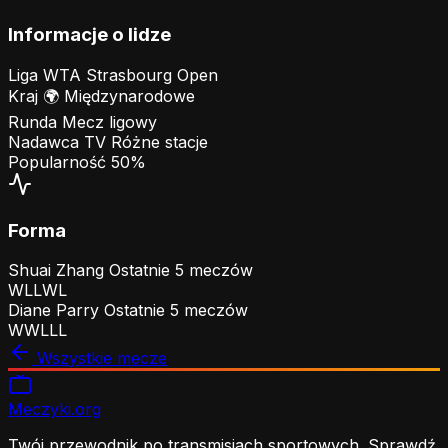
Informacje o lidze
Liga
WTA Strasbourg Open
Kraj
🌍
Międzynarodowe
Runda
Mecz ligowy
Nadawca TV
Różne stacje
Popularność
50%
Forma
Shuai Zhang
Ostatnie 5 meczów
W
L
L
W
L
Diane Parry
Ostatnie 5 meczów
W
W
L
L
L
Wszystkie mecze
Meczyki
.org
Twój przewodnik po transmisjach sportowych. Sprawdź