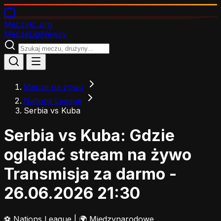
Meczyki
.org
Mecze
Ligi
Newsy
Mecze na żywo
Nations League
Serbia vs Kuba
Serbia vs Kuba: Gdzie
oglądać stream na żywo
Transmisja za darmo -
26.06.2026 21:30
⚽
Nations League
|
🌍 Międzynarodowe