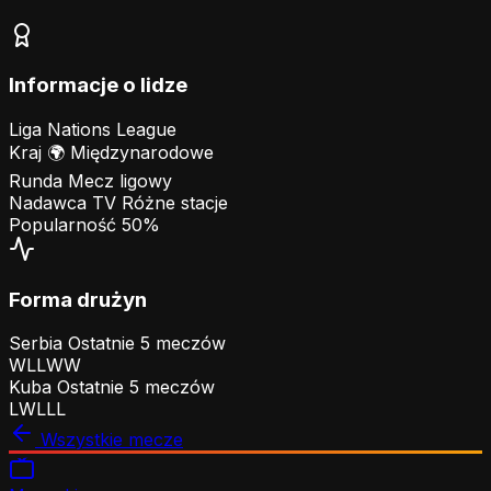
Informacje o lidze
Liga
Nations League
Kraj
🌍
Międzynarodowe
Runda
Mecz ligowy
Nadawca TV
Różne stacje
Popularność
50%
Forma drużyn
Serbia
Ostatnie 5 meczów
W
L
L
W
W
Kuba
Ostatnie 5 meczów
L
W
L
L
L
Wszystkie mecze