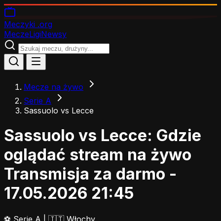
Meczyki
.org
Mecze
Ligi
Newsy
Mecze na żywo
Serie A
Sassuolo vs Lecce
Sassuolo vs Lecce: Gdzie
oglądać stream na żywo
Transmisja za darmo -
17.05.2026 21:45
⚽
Serie A
|
🇮🇹 Włochy