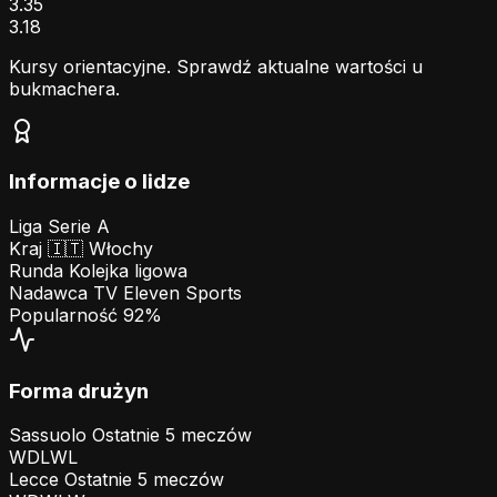
3.35
3.18
Kursy orientacyjne. Sprawdź aktualne wartości u
bukmachera.
Informacje o lidze
Liga
Serie A
Kraj
🇮🇹
Włochy
Runda
Kolejka ligowa
Nadawca TV
Eleven Sports
Popularność
92%
Forma drużyn
Sassuolo
Ostatnie 5 meczów
W
D
L
W
L
Lecce
Ostatnie 5 meczów