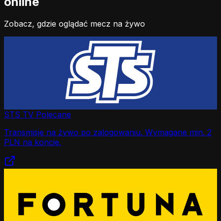
online
Zobacz, gdzie oglądać mecz na żywo
STS TV
Polecane
Transmisje na żywo po zalogowaniu. Wymagane min. 2
PLN na koncie.