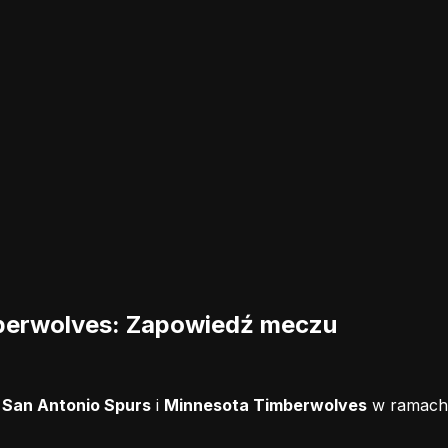
mberwolves: Zapowiedź meczu
i
San Antonio Spurs
i
Minnesota Timberwolves
w ramach 