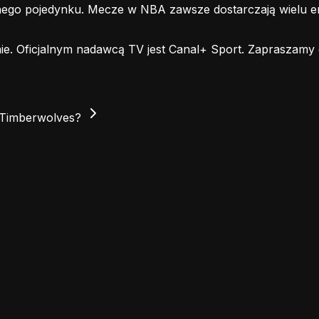
ego pojedynku. Mecze w NBA zawsze dostarczają wielu em
ie.
Oficjalnym nadawcą TV jest Canal+ Sport.
Zapraszamy d
a Timberwolves?