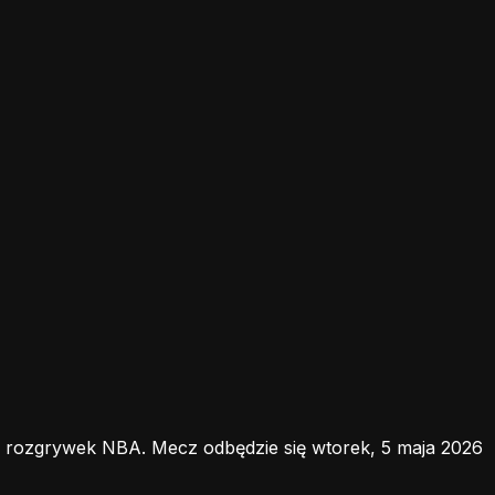
rozgrywek NBA. Mecz odbędzie się wtorek, 5 maja 2026