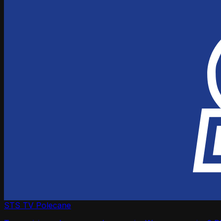
STS TV
Polecane