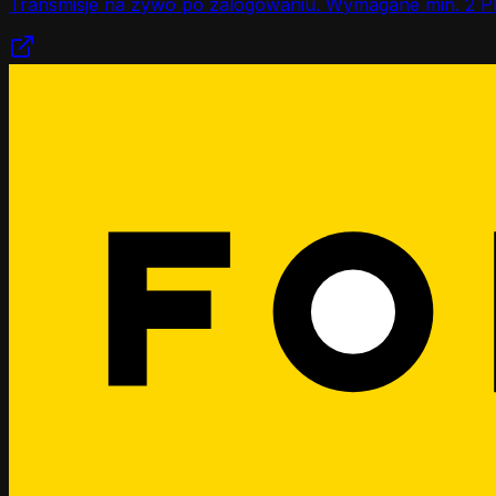
Transmisje na żywo po zalogowaniu. Wymagane min. 2 P