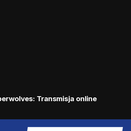
erwolves: Transmisja online