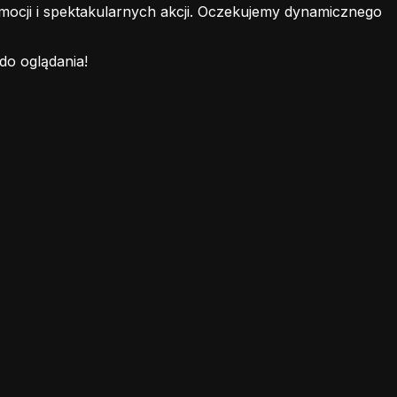
ocji i spektakularnych akcji. Oczekujemy dynamicznego
o oglądania!