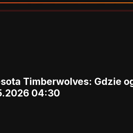
esota Timberwolves: Gdzie o
5.2026 04:30