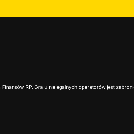
 Finansów RP. Gra u nielegalnych operatorów jest zabroni