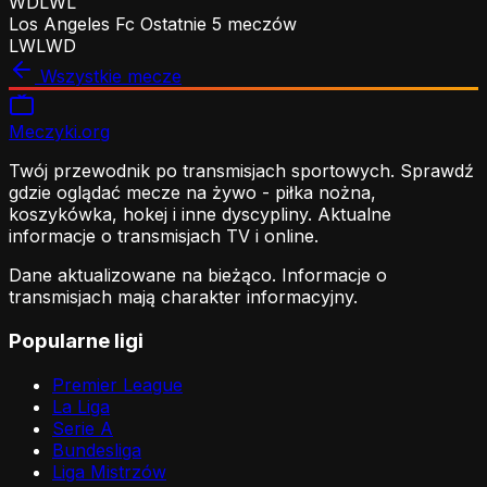
W
D
L
W
L
Los Angeles Fc
Ostatnie 5 meczów
L
W
L
W
D
Wszystkie mecze
Meczyki
.org
Twój przewodnik po transmisjach sportowych. Sprawdź
gdzie oglądać mecze na żywo - piłka nożna,
koszykówka, hokej i inne dyscypliny. Aktualne
informacje o transmisjach TV i online.
Dane aktualizowane na bieżąco. Informacje o
transmisjach mają charakter informacyjny.
Popularne ligi
Premier League
La Liga
Serie A
Bundesliga
Liga Mistrzów