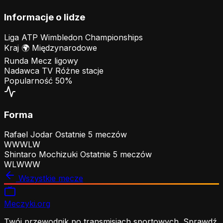
Informacje o lidze
Liga
ATP Wimbledon Championships
Kraj
🌍
Międzynarodowe
Runda
Mecz ligowy
Nadawca TV
Różne stacje
Popularność
50%
Forma
Rafael Jodar
Ostatnie 5 meczów
W
W
W
L
W
Shintaro Mochizuki
Ostatnie 5 meczów
W
L
W
W
W
Wszystkie mecze
Meczyki
.org
Twój przewodnik po transmisjach sportowych. Sprawdź