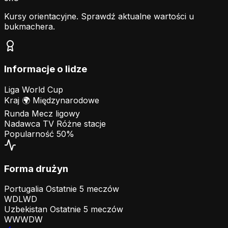
Kursy orientacyjne. Sprawdź aktualne wartości u
bukmachera.
Informacje o lidze
Liga
World Cup
Kraj
🌍
Międzynarodowe
Runda
Mecz ligowy
Nadawca TV
Różne stacje
Popularność
50%
Forma drużyn
Portugalia
Ostatnie 5 meczów
W
D
L
W
D
Uzbekistan
Ostatnie 5 meczów
W
W
W
D
W