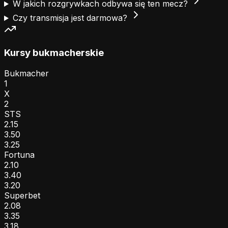
W jakich rozgrywkach odbywa się ten mecz?
Czy transmisja jest darmowa?
Kursy bukmacherskie
Bukmacher
1
X
2
STS
2.15
3.50
3.25
Fortuna
2.10
3.40
3.20
Superbet
2.08
3.35
3.18