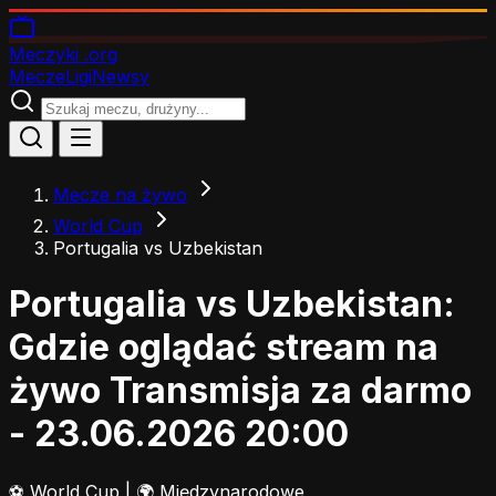
Meczyki
.org
Mecze
Ligi
Newsy
Mecze na żywo
World Cup
Portugalia vs Uzbekistan
Portugalia vs Uzbekistan:
Gdzie oglądać stream na
żywo
Transmisja za darmo
- 23.06.2026 20:00
⚽
World Cup
|
🌍 Międzynarodowe