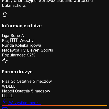
Kursy orientacyjne. Sprawdź aktualne wartości u
bukmachera.
Informacje o lidze
Liga
Serie A
Kraj
🇮🇹
Włochy
Runda
Kolejka ligowa
Nadawca TV
Eleven Sports
Popularność
92%
Forma drużyn
Pisa Sc
Ostatnie 5 meczów
W
D
L
L
L
Napoli
Ostatnie 5 meczów
L
L
L
L
L
Wszystkie mecze