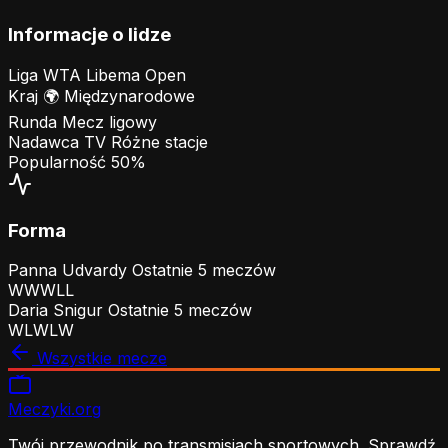
Informacje o lidze
Liga
WTA Libema Open
Kraj
🌍
Międzynarodowe
Runda
Mecz ligowy
Nadawca TV
Różne stacje
Popularność
50%
Forma
Panna Udvardy
Ostatnie 5 meczów
W
W
W
L
L
Daria Snigur
Ostatnie 5 meczów
W
L
W
L
W
Wszystkie mecze
Meczyki
.org
Twój przewodnik po transmisjach sportowych. Sprawdź