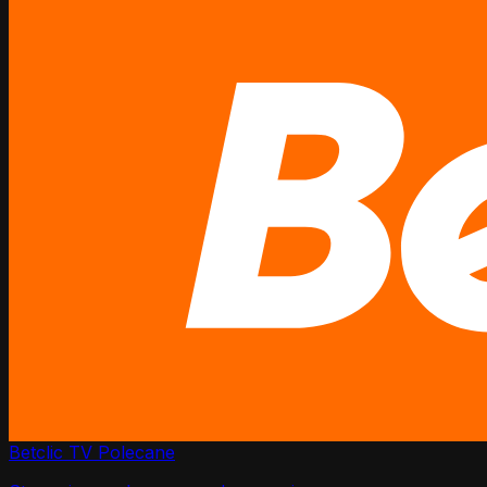
Betclic TV
Polecane