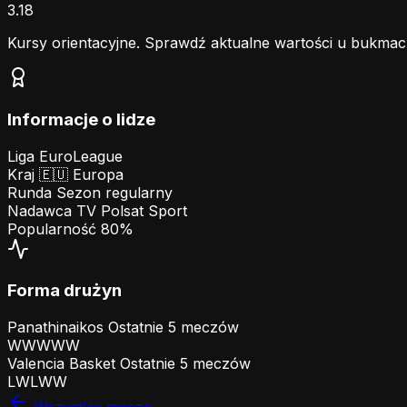
3.18
Kursy orientacyjne. Sprawdź aktualne wartości u bukmac
Informacje o lidze
Liga
EuroLeague
Kraj
🇪🇺
Europa
Runda
Sezon regularny
Nadawca TV
Polsat Sport
Popularność
80%
Forma drużyn
Panathinaikos
Ostatnie 5 meczów
W
W
W
W
W
Valencia Basket
Ostatnie 5 meczów
L
W
L
W
W