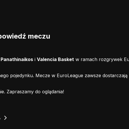
apowiedź meczu
i
Panathinaikos
i
Valencia Basket
w ramach rozgrywek Eur
ego pojedynku. Mecze w EuroLeague zawsze dostarczają wi
ie.
Zapraszamy do oglądania!
?