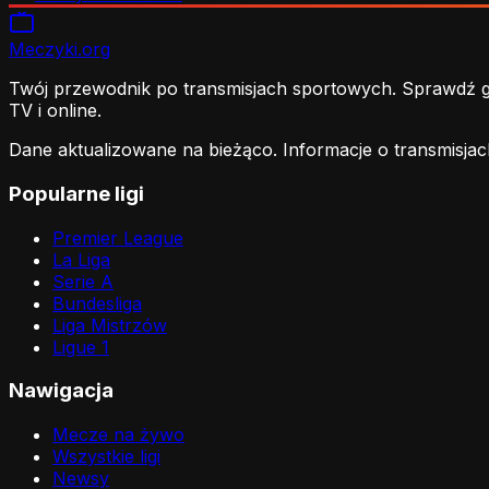
Meczyki
.org
Twój przewodnik po transmisjach sportowych. Sprawdź gdz
TV i online.
Dane aktualizowane na bieżąco. Informacje o transmisjac
Popularne ligi
Premier League
La Liga
Serie A
Bundesliga
Liga Mistrzów
Ligue 1
Nawigacja
Mecze na żywo
Wszystkie ligi
Newsy