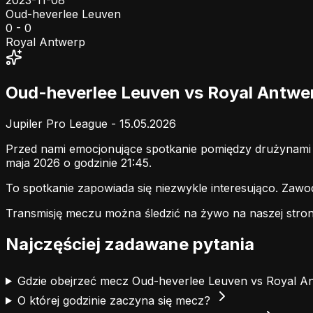
2023-11-08
Oud-heverlee Leuven
0 - 0
Royal Antwerp
Oud-heverlee Leuven vs Royal Antw
Jupiler Pro League - 15.05.2026
Przed nami emocjonujące spotkanie pomiędzy drużynam
maja 2026 o godzinie 21:45.
To spotkanie zapowiada się niezwykle interesująco. Zaw
Transmisję meczu można śledzić na żywo na naszej stron
Najczęściej zadawane pytania
Gdzie obejrzeć mecz Oud-heverlee Leuven vs Royal 
O której godzinie zaczyna się mecz?