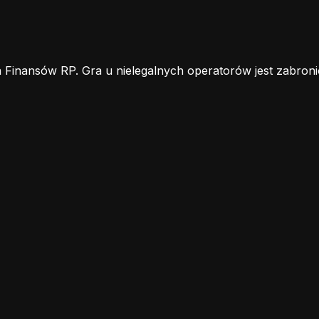
 Finansów RP. Gra u nielegalnych operatorów jest zabroni