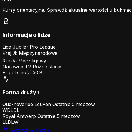
Kursy orientacyjne. Sprawdź aktualne wartości u bukmac
Informacje o lidze
Liga
Jupiler Pro League
Kraj
🌍
Międzynarodowe
Runda
Mecz ligowy
Nadawca TV
Różne stacje
Popularność
50%
Forma drużyn
Oud-heverlee Leuven
Ostatnie 5 meczów
W
D
L
D
L
Royal Antwerp
Ostatnie 5 meczów
L
L
D
L
W
Wszystkie mecze