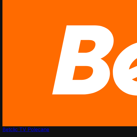
Betclic TV
Polecane