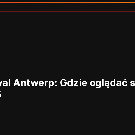
yal Antwerp: Gdzie oglądać 
5