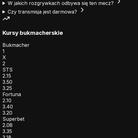
W jakich rozgrywkach odbywa się ten mecz?
Czy transmisja jest darmowa?
Kursy bukmacherskie
Bukmacher
1
X
2
STS
2.15
3.50
3.25
Fortuna
2.10
3.40
3.20
Superbet
2.08
3.35
3.18