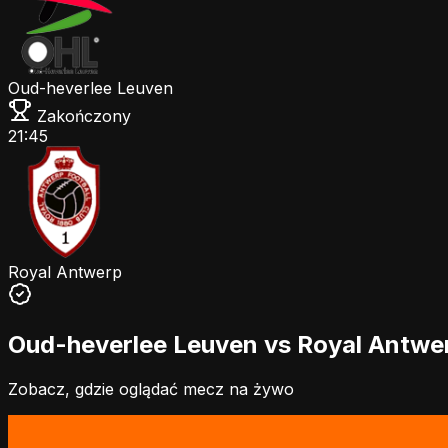
Oud-heverlee Leuven
Zakończony
21:45
Royal Antwerp
Oud-heverlee Leuven vs Royal Antwer
Zobacz, gdzie oglądać mecz na żywo