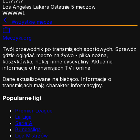
L
L
W
W
W
Los Angeles Lakers
Ostatnie 5 meczów
W
W
W
W
L
Wszystkie mecze
Meczyki
.org
Twój przewodnik po transmisjach sportowych. Sprawdź
gdzie oglądać mecze na żywo - piłka nożna,
koszykówka, hokej i inne dyscypliny. Aktualne
informacje o transmisjach TV i online.
Dane aktualizowane na bieżąco. Informacje o
transmisjach mają charakter informacyjny.
Popularne ligi
Premier League
La Liga
Serie A
Bundesliga
Liga Mistrzów