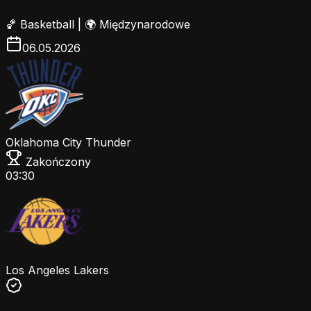
🏀
Basketball
|
🌍 Międzynarodowe
06.05.2026
Oklahoma City Thunder
Zakończony
03:30
Los Angeles Lakers