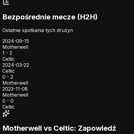
Bezpośrednie mecze (H2H)
Ostatnie spotkania tych drużyn
2024-09-15
Motherwell
1 - 2
Celtic
2024-03-22
Celtic
0 - 2
Motherwell
2023-11-08
Motherwell
0 - 0
Celtic
Motherwell vs Celtic: Zapowiedź