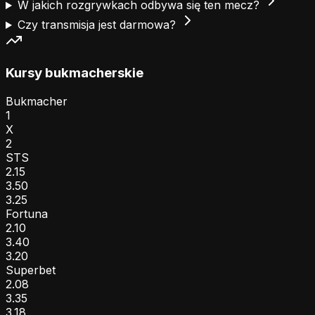
W jakich rozgrywkach odbywa się ten mecz?
Czy transmisja jest darmowa?
Kursy bukmacherskie
Bukmacher
1
X
2
STS
2.15
3.50
3.25
Fortuna
2.10
3.40
3.20
Superbet
2.08
3.35
3.18