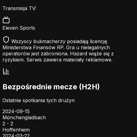
Transmisja TV:
Eleven Sports
Wszyscy bukmacherzy posiadają licencję
Ministerstwa Finansów RP. Gra u nielegalnych
operatorów jest zabroniona. Hazard wiąże się z
ryzykiem. Serwis zawiera materiały reklamowe.
Bezpośrednie mecze (H2H)
Ostatnie spotkania tych drużyn
2024-09-15
Mönchengladbach
2 - 2
Hoffenheim
2024-03-22