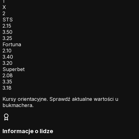
1
X
2
STS
2.15
3.50
3.25
Fortuna
2.10
3.40
3.20
Superbet
2.08
3.35
3.18
Kursy orientacyjne. Sprawdź aktualne wartości u
bukmachera.
Informacje o lidze