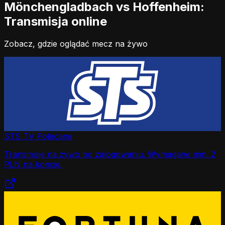
Mönchengladbach vs Hoffenheim:
Transmisja online
Zobacz, gdzie oglądać mecz na żywo
STS TV
Polecane
Transmisje na żywo po zalogowaniu. Wymagane min. 2
PLN na koncie.