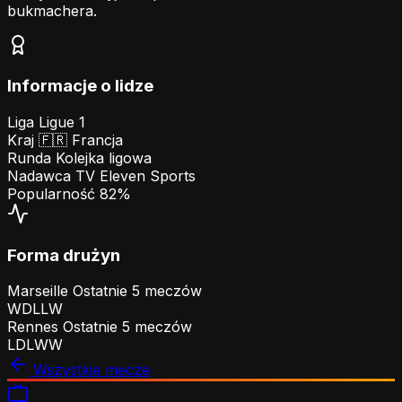
bukmachera.
Informacje o lidze
Liga
Ligue 1
Kraj
🇫🇷
Francja
Runda
Kolejka ligowa
Nadawca TV
Eleven Sports
Popularność
82%
Forma drużyn
Marseille
Ostatnie 5 meczów
W
D
L
L
W
Rennes
Ostatnie 5 meczów
L
D
L
W
W
Wszystkie mecze