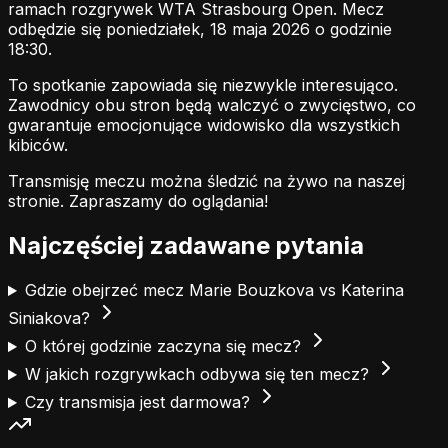
ramach rozgrywek WTA Strasbourg Open. Mecz
odbędzie się poniedziałek, 18 maja 2026 o godzinie
18:30.
To spotkanie zapowiada się niezwykle interesująco.
Zawodnicy obu stron będą walczyć o zwycięstwo, co
gwarantuje emocjonujące widowisko dla wszystkich
kibiców.
Transmisję meczu można śledzić na żywo na naszej
stronie.
Zapraszamy do oglądania!
Najczęściej zadawane pytania
Gdzie obejrzeć mecz Marie Bouzkova vs Katerina
Siniakova?
O której godzinie zaczyna się mecz?
W jakich rozgrywkach odbywa się ten mecz?
Czy transmisja jest darmowa?