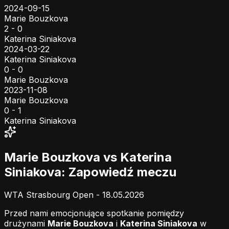
2024-09-15
Marie Bouzkova
2 - 0
Katerina Siniakova
2024-03-22
Katerina Siniakova
0 - 0
Marie Bouzkova
2023-11-08
Marie Bouzkova
0 - 1
Katerina Siniakova
Marie Bouzkova vs Katerina
Siniakova: Zapowiedź meczu
WTA Strasbourg Open - 18.05.2026
Przed nami emocjonujące spotkanie pomiędzy
drużynami
Marie Bouzkova
i
Katerina Siniakova
w