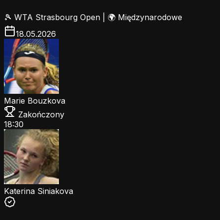
🎾
WTA Strasbourg Open
|
🌍 Międzynarodowe
18.05.2026
Marie Bouzkova
Zakończony
18:30
Katerina Siniakova