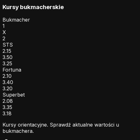
Kursy bukmacherskie
Bukmacher
1
X
2
STS
2.15
3.50
3.25
Fortuna
2.10
3.40
3.20
Superbet
2.08
3.35
3.18
Kursy orientacyjne. Sprawdź aktualne wartości u
bukmachera.