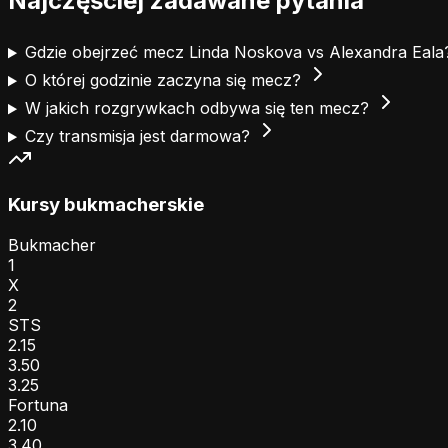
Najczęściej zadawane pytania
Gdzie obejrzeć mecz Linda Noskova vs Alexandra Eal
O której godzinie zaczyna się mecz?
W jakich rozgrywkach odbywa się ten mecz?
Czy transmisja jest darmowa?
Kursy bukmacherskie
Bukmacher
1
X
2
STS
2.15
3.50
3.25
Fortuna
2.10
3.40