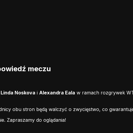
apowiedź meczu
i
Linda Noskova
i
Alexandra Eala
w ramach rozgrywek WTA
odnicy obu stron będą walczyć o zwycięstwo, co gwarantuj
ie.
Zapraszamy do oglądania!