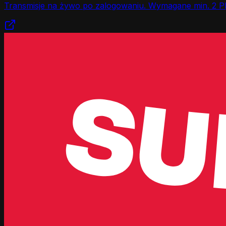
Transmisje na żywo po zalogowaniu. Wymagane min. 2 P