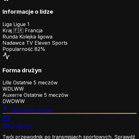
Informacje o lidze
Liga
Ligue 1
Kraj
🇫🇷
Francja
Runda
Kolejka ligowa
Nadawca TV
Eleven Sports
Popularność
82%
Forma drużyn
Lille
Ostatnie 5 meczów
W
D
L
W
W
Auxerre
Ostatnie 5 meczów
D
W
D
W
W
Wszystkie mecze
Meczyki
.org
Twój przewodnik po transmisjach sportowych. Sprawdź