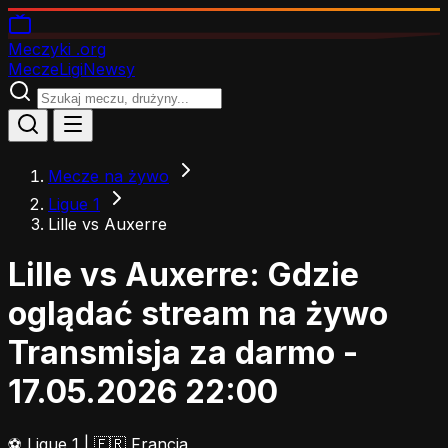
Meczyki
.org
Mecze
Ligi
Newsy
Mecze na żywo
Ligue 1
Lille vs Auxerre
Lille vs Auxerre: Gdzie
oglądać stream na żywo
Transmisja za darmo -
17.05.2026 22:00
⚽
Ligue 1
|
🇫🇷 Francja