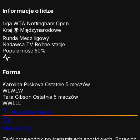
Informacje o lidze
Liga
WTA Nottingham Open
Kraj
🌍
Międzynarodowe
Runda
Mecz ligowy
Nadawca TV
Różne stacje
Popularność
50%
Forma
Karolina Pliskova
Ostatnie 5 meczów
W
L
W
L
W
Talia Gibson
Ostatnie 5 meczów
W
W
L
L
L
Wszystkie mecze
Meczyki
.org
Twój przewodnik po transmisjach sportowych. Sprawdź