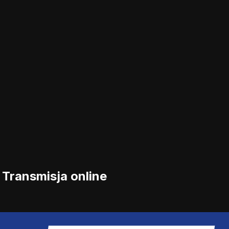
Transmisja online