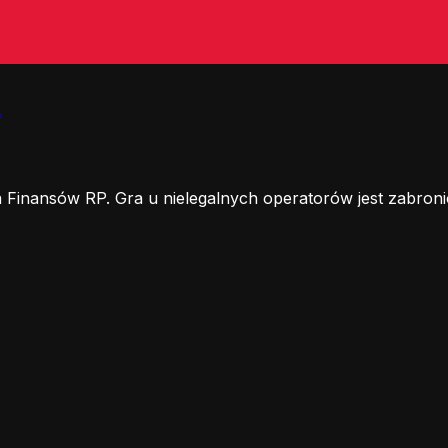
.
 Finansów RP. Gra u nielegalnych operatorów jest zabroni