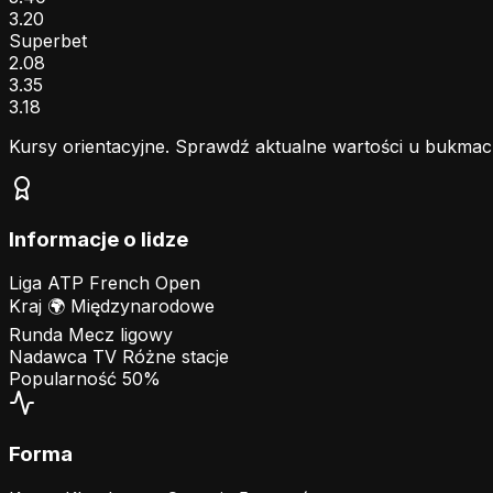
3.20
Superbet
2.08
3.35
3.18
Kursy orientacyjne. Sprawdź aktualne wartości u bukmac
Informacje o lidze
Liga
ATP French Open
Kraj
🌍
Międzynarodowe
Runda
Mecz ligowy
Nadawca TV
Różne stacje
Popularność
50%
Forma