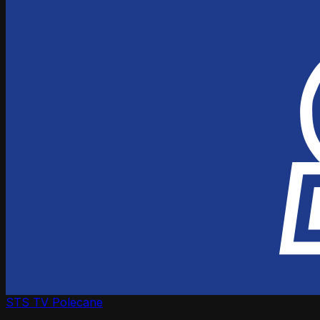
STS TV
Polecane