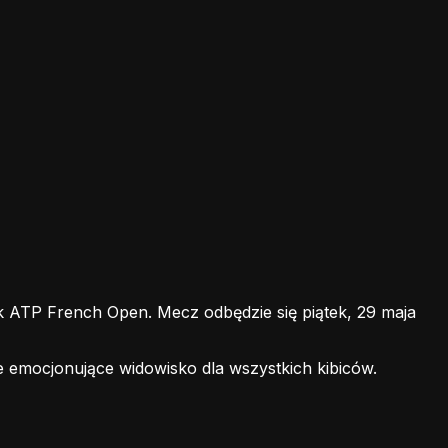
ATP French Open. Mecz odbędzie się piątek, 29 maja
e emocjonujące widowisko dla wszystkich kibiców.