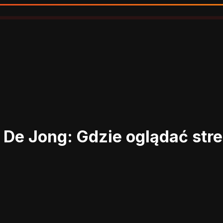
 De Jong: Gdzie oglądać st