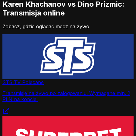
Karen Khachanov vs Dino Prizmic:
Transmisja online
Zobacz, gdzie oglądać mecz na żywo
STS TV
Polecane
Transmisje na żywo po zalogowaniu. Wymagane min. 2
PLN na koncie.