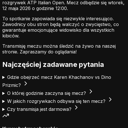
rozgrywek ATP Italian Open. Mecz odbędzie się wtorek,
12 maja 2026 o godzinie 12:00.
To spotkanie zapowiada się niezwykle interesująco.
Zawodnicy obu stron będą walczyć o zwycięstwo, co
gwarantuje emocjonujące widowisko dla wszystkich
kibiców.
Transmisję meczu można śledzić na żywo na naszej
stronie.
Zapraszamy do oglądania!
Najczęściej zadawane pytania
Gdzie obejrzeć mecz Karen Khachanov vs Dino
Prizmic?
O której godzinie zaczyna się mecz?
W jakich rozgrywkach odbywa się ten mecz?
Czy transmisja jest darmowa?