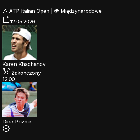
🎾
ATP Italian Open
|
🌍 Międzynarodowe
12.05.2026
Karen Khachanov
Zakończony
12:00
Dino Prizmic