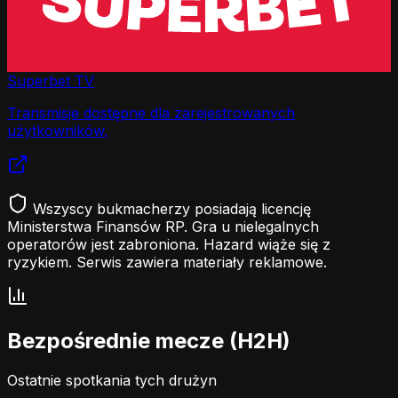
Superbet TV
Transmisje dostępne dla zarejestrowanych
użytkowników.
Wszyscy bukmacherzy posiadają licencję
Ministerstwa Finansów RP. Gra u nielegalnych
operatorów jest zabroniona. Hazard wiąże się z
ryzykiem. Serwis zawiera materiały reklamowe.
Bezpośrednie mecze (H2H)
Ostatnie spotkania tych drużyn