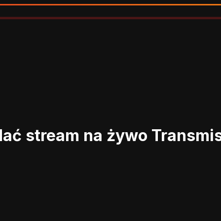
dać stream na żywo
Transmis