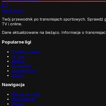
Meczyki
.org
Twój przewodnik po transmisjach sportowych. Sprawdź gdz
TV i online.
Dane aktualizowane na bieżąco. Informacje o transmisjac
Popularne ligi
Premier League
La Liga
Serie A
Bundesliga
Liga Mistrzów
Ligue 1
Nawigacja
Mecze na żywo
Wszystkie ligi
Newsy