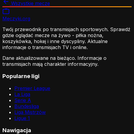
Wszystkie mecze
Meczyki
.org
Twój przewodnik po transmisjach sportowych. Sprawdź
gdzie oglądać mecze na żywo - piłka nożna,
koszykówka, hokej i inne dyscypliny. Aktualne
informacje o transmisjach TV i online.
Dane aktualizowane na bieżąco. Informacje o
transmisjach mają charakter informacyjny.
Popularne ligi
Premier League
La Liga
Serie A
Bundesliga
Liga Mistrzów
Ligue 1
Nawigacja