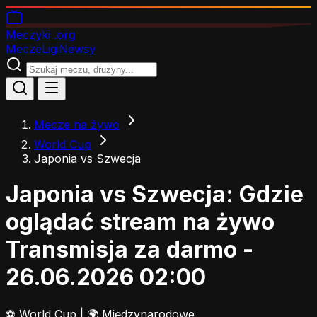
Meczyki
.org
Mecze
Ligi
Newsy
Mecze na żywo
World Cup
Japonia vs Szwecja
Japonia vs Szwecja: Gdzie
oglądać stream na żywo
Transmisja za darmo -
26.06.2026 02:00
⚽
World Cup
|
🌍 Międzynarodowe