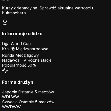
Kursy orientacyjne. Sprawdź aktualne wartości u
bukmachera.
Informacje o lidze
Liga
World Cup
Kraj
🌍
Międzynarodowe
Runda
Mecz ligowy
Nadawca TV
Różne stacje
Popularność
50%
Forma drużyn
Japonia
Ostatnie 5 meczów
W
D
L
W
W
Szwecja
Ostatnie 5 meczów
W
W
D
W
W