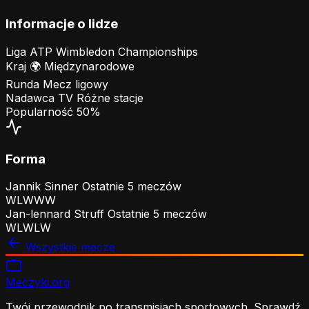
Informacje o lidze
Liga
ATP Wimbledon Championships
Kraj
🌍
Międzynarodowe
Runda
Mecz ligowy
Nadawca TV
Różne stacje
Popularność
50%
Forma
Jannik Sinner
Ostatnie 5 meczów
W
L
W
W
W
Jan-lennard Struff
Ostatnie 5 meczów
W
L
W
L
W
Wszystkie mecze
Meczyki
.org
Twój przewodnik po transmisjach sportowych. Sprawdź