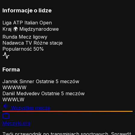
Informacje o lidze
Liga
ATP Italian Open
Kraj
🌍
Międzynarodowe
Runda
Mecz ligowy
Nadawca TV
Różne stacje
Popularność
50%
Forma
Jannik Sinner
Ostatnie 5 meczów
W
W
W
W
W
Daniil Medvedev
Ostatnie 5 meczów
W
W
W
L
W
Wszystkie mecze
Meczyki
.org
Twój przewodnik po transmisjach sportowych. Sprawdź