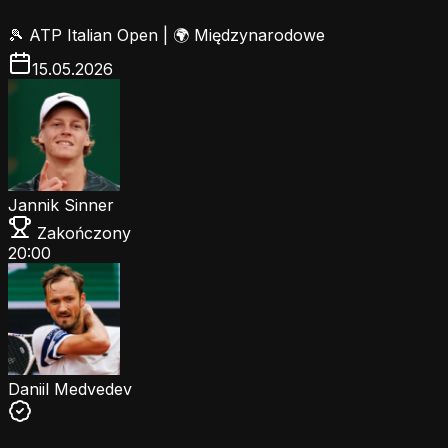
🎾
ATP Italian Open
|
🌍 Międzynarodowe
15.05.2026
Jannik Sinner
Zakończony
20:00
Daniil Medvedev