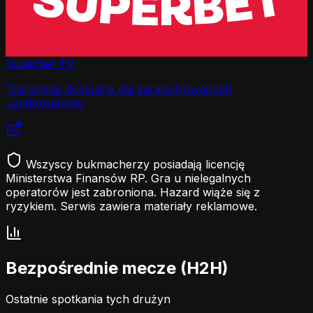
Superbet TV
Transmisje dostępne dla zarejestrowanych
użytkowników.
Wszyscy bukmacherzy posiadają licencję
Ministerstwa Finansów RP. Gra u nielegalnych
operatorów jest zabroniona. Hazard wiąże się z
ryzykiem. Serwis zawiera materiały reklamowe.
Bezpośrednie mecze (H2H)
Ostatnie spotkania tych drużyn