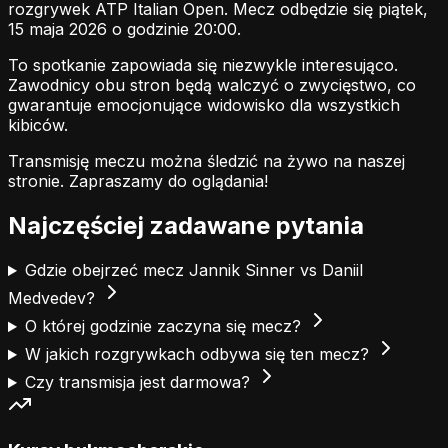
rozgrywek ATP Italian Open. Mecz odbędzie się piątek,
15 maja 2026 o godzinie 20:00.
To spotkanie zapowiada się niezwykle interesująco.
Zawodnicy obu stron będą walczyć o zwycięstwo, co
gwarantuje emocjonujące widowisko dla wszystkich
kibiców.
Transmisję meczu można śledzić na żywo na naszej
stronie.
Zapraszamy do oglądania!
Najczęściej zadawane pytania
Gdzie obejrzeć mecz Jannik Sinner vs Daniil
Medvedev?
O której godzinie zaczyna się mecz?
W jakich rozgrywkach odbywa się ten mecz?
Czy transmisja jest darmowa?