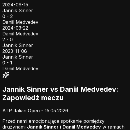
2024-09-15
Jannik Sinner
0 - 2
Daniil Medvedev
2024-03-22
Daniil Medvedev
2 - 0
Jannik Sinner
2023-11-08
Jannik Sinner
0 - 1
Daniil Medvedev
Jannik Sinner vs Daniil Medvedev:
Zapowiedź meczu
ATP Italian Open - 15.05.2026
Przed nami emocjonujące spotkanie pomiędzy
drużynami
Jannik Sinner
i
Daniil Medvedev
w ramach